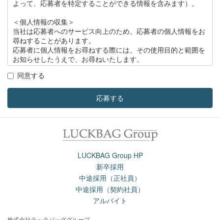
よって、応募者を特定することができる情報を含みます）。
＜個人情報の収集＞
当社は応募者へのサービス向上のため、応募者の個人情報をお
尋ねすることがあります。
応募者に個人情報をお尋ねする際には、その使用目的と範囲を
お知らせしたうえで、お尋ねいたします。
同意する
＜個人情報の管理＞
当社は応募者の個人情報の保護のため、社内に個人情報保護責
任者を置き、次を徹底して応募者の個人情報の保護を厳正に行
応募する
います。
1. 個人情報が外部に漏洩するのを防止します。
2. 個人情報への外部からの不正なアクセスを防止します。
3. 個人情報を他の企業、個人に委託しません。
LUCKBAG Group HP
3＜個人情報の開示＞
新卒採用
当社は、原則として応募者の個人情報を開示することはいたし
中途採用（正社員）
ませんが、例外として次の場合には個人情報を開示することが
中途採用（契約社員）
あります。
アルバイト
1. 応募者からの事前の承諾・同意を得た場合
2. 法令により、行政機関等から開示を求められた場合
株式会社ラックバッググループ