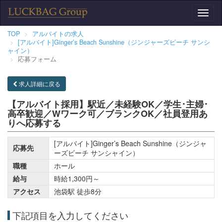
Toggl
naviga
TOP
アルバイトの求人
[アルバイト]Ginger’s Beach Sunshine（ジンジャーズビーチ サンシ
ャイン）
応募フォーム
求人詳細に戻る
【アルバイト採用】駅近／未経験OK／学生･主婦･
高卒歓迎／Wワーク可／ブランクOK／社員登用あ
りへ応募する
[アルバイト]Ginger’s Beach Sunshine（ジンジャ
応募先
ーズビーチ サンシャイン）
職種
ホール
給与
時給1,300円～
アクセス
池袋駅 徒歩8分
下記項目を入力してください