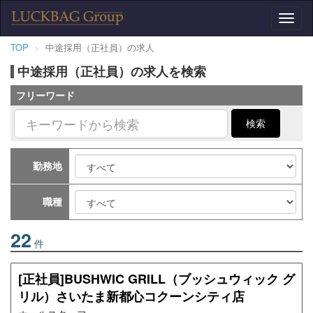
Toggl
naviga
TOP
中途採用（正社員）の求人
中途採用（正社員）の求人を検索
フリーワード
検索
勤務地
職種
22
件
[正社員]BUSHWIC GRILL（ブッシュウィック グ
リル）さいたま新都心コクーンシティ店