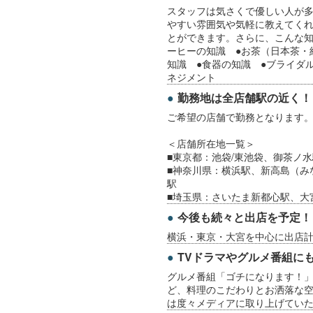
スタッフは気さくで優しい人が
やすい雰囲気や気軽に教えてく
とができます。さらに、こんな知
ーヒーの知識 ●お茶（日本茶・
知識 ●食器の知識 ●ブライダ
ネジメント
勤務地は全店舗駅の近く！
ご希望の店舗で勤務となります
＜店舗所在地一覧＞
■東京都：池袋/東池袋、御茶ノ
■神奈川県：横浜駅、新高島（み
駅
■埼玉県：さいたま新都心駅、大
今後も続々と出店を予定！
横浜・東京・大宮を中心に出店
TVドラマやグルメ番組に
グルメ番組「ゴチになります！」
ど、料理のこだわりとお洒落な
は度々メディアに取り上げてい