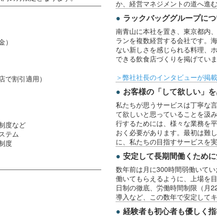
か、経営マネジメントの道へ進
ラックバッググループにつ
南青山に本社を置き、東京都内
ランを複数経営する会社です。
金）
ない新しさを感じられる料理、ホ
できる飲食店づくりを掲げてい
＞弊社社長のインタビューが掲
店で割引適用）
お客様の「して欲しい」を
私たちが思うサービスは丁寧な
て欲しいと思っていることを汲
行するためには、様々な業務を
制度など
おく必要があります。最初は難
ステム
に、私たちの目指すサービスを
制度
安定して長期間働くために
数年前は月に300時間弱働いて
働いてもらえるように、上場を目
日制の徹底、労働時間制限（月2
導入など、この数年で安定して
経験者も初心者も優しく指