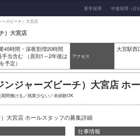
新卒採用
中途採用（正
ジンジャーズビーチ）大宮店
ビーチ）大宮店
定残業45時間・深夜割増20時間
大宮駅西
超過手当含む （原則1～2年後は
アクセス
］を予定）
each（ジンジャーズビーチ）大宮店 
長期間働ける／残業少ない／未経験OK
ズビーチ）大宮店 ホールスタッフの募集詳細
仕事情報