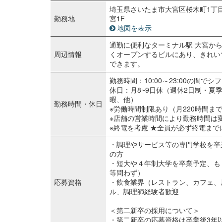
埼玉県さいたま市大宮区桜木町1丁目
勤務地
宮1F
地図を表示
通勤に便利なターミナル駅 大宮か
周辺情報
くオープンするビルにあり、きれい
できます。
勤務時間：10:00～23:00の間で
休日：月8~9日休（週休2日制・夏
暇、他）
勤務時間・休日
※労働時間制限あり（月220時間ま
※店舗の営業時間により勤務時間は
※終電を考慮 ★全員が必ず終電ま
・調理やサービス等の専門学校を卒
の方
・短大や４年制大学を卒業予定、も
等問わず）
応募資格
・飲食業界（レストラン、カフェ、
ル、調理師経験者歓迎
＜第二新卒の採用について＞
・第二新卒の応募資格は卒業後3年