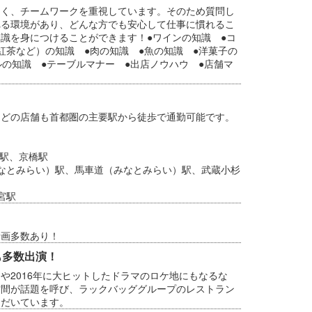
多く、チームワークを重視しています。そのため質問し
れる環境があり、どんな方でも安心して仕事に慣れるこ
識を身につけることができます！●ワインの知識 ●コ
紅茶など）の知識 ●肉の知識 ●魚の知識 ●洋菓子の
ルの知識 ●テーブルマナー ●出店ノウハウ ●店舗マ
。どの店舗も首都圏の主要駅から徒歩で通勤可能です。
水駅、京橋駅
なとみらい）駅、馬車道（みなとみらい）駅、武蔵小杉
宮駅
計画多数あり！
も多数出演！
や2016年に大ヒットしたドラマのロケ地にもなるな
空間が話題を呼び、ラックバッググループのレストラン
ただいています。