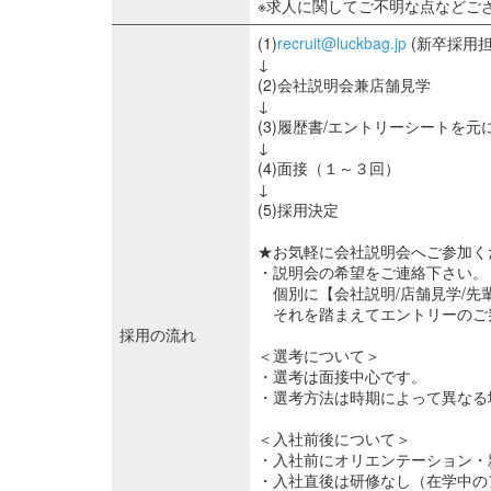
※求人に関してご不明な点などご
(1)
recruit@luckbag.jp
(新卒採用
↓
(2)会社説明会兼店舗見学
↓
(3)履歴書/エントリーシートを元
↓
(4)面接（１～３回）
↓
(5)採用決定
★お気軽に会社説明会へご参加く
・説明会の希望をご連絡下さい。
個別に【会社説明/店舗見学/先
それを踏まえてエントリーのご
採用の流れ
＜選考について＞
・選考は面接中心です。
・選考方法は時期によって異なる
＜入社前後について＞
・入社前にオリエンテーション・
・入社直後は研修なし（在学中の