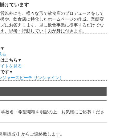
掛けています
経営以外にも、様々な形で飲食店のプロデュースをして
支援や、飲食店に特化したホームページの作成、業態変
ーズにお答えします。単に飲食事業に従事するだけでな
考え、思考・行動していく力が身に付きます。
ら▼
見る
ーはこちら▼
サイトを見る
メです▼
ine（ジンジャーズビーチ サンシャイン）
・学校名・希望職種を明記の上、お気軽にご応募くださ
(採用担当)】からご連絡致します。