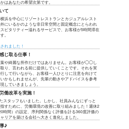
むかはあなたの希望次第です。
いて
、横浜を中心にリゾートレストランとカジュアルレスト
海外にいるかのような非日常空間と固定概念にとらわれ
スピタリティー溢れるサービスで、お客様が5時間滞在
ます。
載されました！
感じ取る仕事！
言葉や綺麗な所作だけではありません。お客様が◯◯し
み取り、言われる前に提供していくことです。それを実
平行して行いながら、お客様一人ひとりに注意を向けて
しいかもしれませんが、先輩の動きやアドバイスを参考
実現していきましょう。
労働改革を実施！
いたスタッフもいました。しかし、社員みんなにずっと
指すために、労働環境の改善に取り組みました！週休2
20時間）の設定、序列関係なく評価を計る360度評価の
キャリアを築ける会社へ大きく進化しました。
導♪