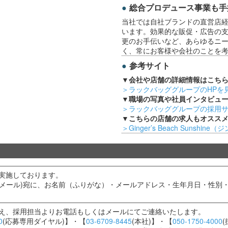
総合プロデュース事業も手
当社では自社ブランドの直営店
います。効果的な販促・広告の
更のお手伝いなど、あらゆるニ
く、常にお客様や会社のことを
参考サイト
▼会社や店舗の詳細情報はこち
＞ラックバッググループのHPを
▼職場の写真や社員インタビュ
＞ラックバッググループの採用
▼こちらの店舗の求人もオスス
＞Ginger’s Beach Sunsh
実施しております。
当メール)宛に、お名前（ふりがな）・メールアドレス・生年月日・性別
え、採用担当よりお電話もしくはメールにてご連絡いたします。
0
(応募専用ダイヤル)】・【
03-6709-8445
(本社)】・【
050-1750-4000