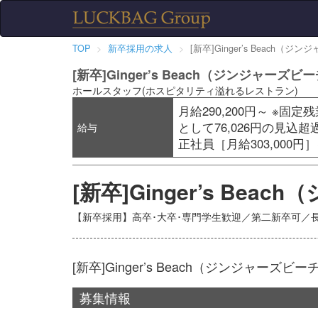
TOP
新卒採用の求人
[新卒]Ginger’s Beach（
[新卒]Ginger’s Beach（ジンジャーズ
ホールスタッフ(ホスピタリティ溢れるレストラン)
月給290,200円～ ※固
として76,026円の見込
給与
正社員［月給303,000円
[新卒]Ginger’s B
【新卒採用】高卒･大卒･専門学生歓迎／第二新卒可／
[新卒]Ginger’s Beach（ジンジャー
募集情報