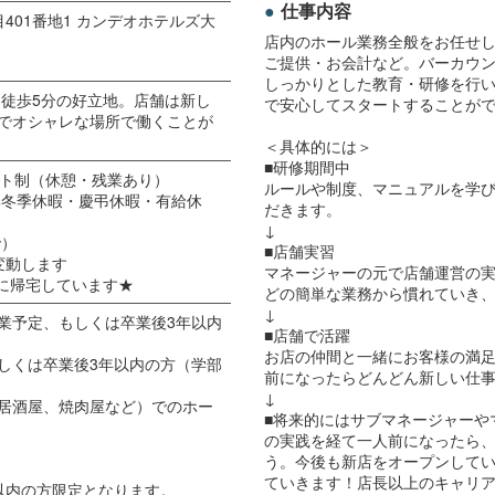
仕事内容
401番地1 カンデオホテルズ大
店内のホール業務全般をお任せ
ご提供・お会計など。バーカウ
しっかりとした教育・研修を行
ら徒歩5分の好立地。店舗は新し
で安心してスタートすることが
でオシャレな場所で働くことが
＜具体的には＞
■研修期間中
シフト制（休憩・残業あり）
ルールや制度、マニュアルを学び
季冬季休暇・慶弔休暇・有給休
だきます。
↓
で）
■店舗実習
変動します
マネージャーの元で店舗運営の
でに帰宅しています★
どの簡単な業務から慣れていき
↓
業予定、もしくは卒業後3年以内
■店舗で活躍
お店の仲間と一緒にお客様の満
しくは卒業後3年以内の方（学部
前になったらどんどん新しい仕
↓
居酒屋、焼肉屋など）でのホー
■将来的にはサブマネージャーや
の実践を経て一人前になったら
う。今後も新店をオープンして
ていきます！店長以上のキャリ
以内の方限定となります。