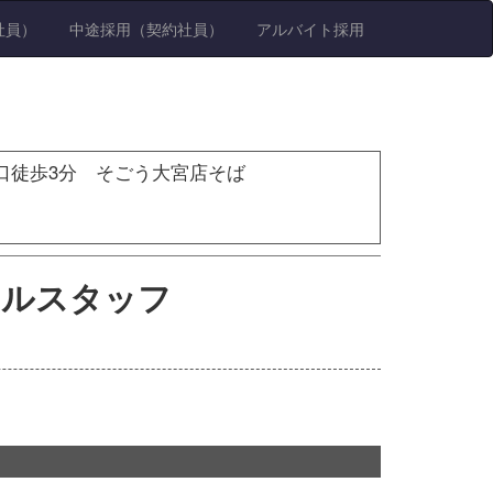
社員）
中途採用（契約社員）
アルバイト採用
口徒歩3分 そごう大宮店そば
ホールスタッフ