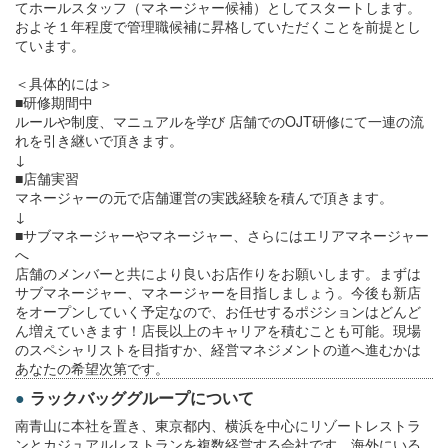
てホールスタッフ（マネージャー候補）としてスタートします。
およそ１年程度で管理職候補に昇格していただくことを前提とし
ています。
＜具体的には＞
■研修期間中
ルールや制度、マニュアルを学び 店舗でのOJT研修にて一連の流
れを引き継いで頂きます。
↓
■店舗実習
マネージャーの元で店舗運営の実践経験を積んで頂きます。
↓
■サブマネージャーやマネージャー、さらにはエリアマネージャー
へ
店舗のメンバーと共により良いお店作りをお願いします。まずは
サブマネージャー、マネージャーを目指しましょう。今後も新店
をオープンしていく予定なので、お任せするポジションはどんど
ん増えていきます！店長以上のキャリアを積むことも可能。現場
のスペシャリストを目指すか、経営マネジメントの道へ進むかは
あなたの希望次第です。
ラックバッググループについて
南青山に本社を置き、東京都内、横浜を中心にリゾートレストラ
ンとカジュアルレストランを複数経営する会社です。海外にいる