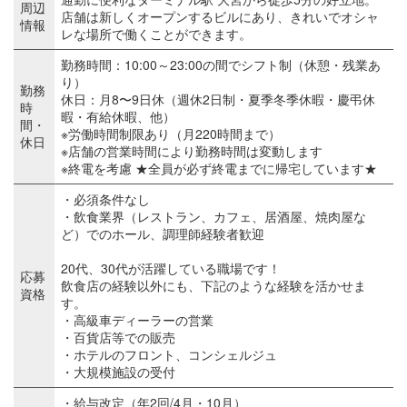
周辺
店舗は新しくオープンするビルにあり、きれいでオシャ
情報
レな場所で働くことができます。
勤務時間：10:00～23:00の間でシフト制（休憩・残業あ
り）
勤務
休日：月8〜9日休（週休2日制・夏季冬季休暇・慶弔休
時
暇・有給休暇、他）
間・
※労働時間制限あり（月220時間まで）
休日
※店舗の営業時間により勤務時間は変動します
※終電を考慮 ★全員が必ず終電までに帰宅しています★
・必須条件なし
・飲食業界（レストラン、カフェ、居酒屋、焼肉屋な
ど）でのホール、調理師経験者歓迎
20代、30代が活躍している職場です！
応募
飲食店の経験以外にも、下記のような経験を活かせま
資格
す。
・高級車ディーラーの営業
・百貨店等での販売
・ホテルのフロント、コンシェルジュ
・大規模施設の受付
・給与改定（年2回/4月・10月）