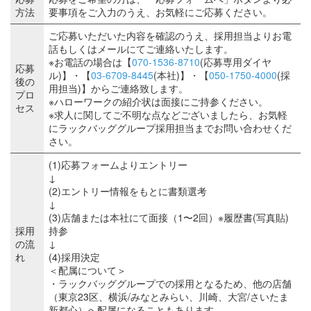
方法
要事項をご入力のうえ、お気軽にご応募ください。
ご応募いただいた内容を確認のうえ、採用担当よりお電
話もしくはメールにてご連絡いたします。
※お電話の場合は【
070-1536-8710
(応募専用ダイヤ
応募
ル)】・【
03-6709-8445
(本社)】・【
050-1750-4000
(採
後の
用担当)】からご連絡致します。
プロ
※ハローワークの紹介状は面接にご持参ください。
セス
※求人に関してご不明な点などございましたら、お気軽
にラックバッググループ採用担当までお問い合わせくだ
さい。
(1)応募フォームよりエントリー
↓
(2)エントリー情報をもとに書類選考
↓
(3)店舗または本社にて面接（1〜2回）※履歴書(写真貼)
採用
持参
の流
↓
れ
(4)採用決定
＜配属について＞
・ラックバッググループでの採用となるため、他の店舗
（東京23区、横浜/みなとみらい、川崎、大宮/さいたま
新都心）へ配属になることもあります。