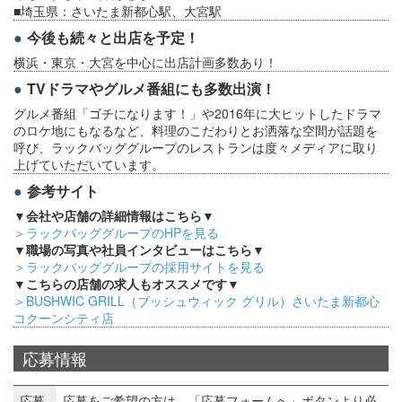
■埼玉県：さいたま新都心駅、大宮駅
今後も続々と出店を予定！
横浜・東京・大宮を中心に出店計画多数あり！
TVドラマやグルメ番組にも多数出演！
グルメ番組「ゴチになります！」や2016年に大ヒットしたドラマ
のロケ地にもなるなど、料理のこだわりとお洒落な空間が話題を
呼び、ラックバッググループのレストランは度々メディアに取り
上げていただいています。
参考サイト
▼会社や店舗の詳細情報はこちら▼
＞ラックバッググループのHPを見る
▼職場の写真や社員インタビューはこちら▼
＞ラックバッググループの採用サイトを見る
▼こちらの店舗の求人もオススメです▼
＞BUSHWIC GRILL（ブッシュウィック グリル）さいたま新都心
コクーンシティ店
応募情報
応募
応募をご希望の方は、「応募フォームへ」ボタンより必