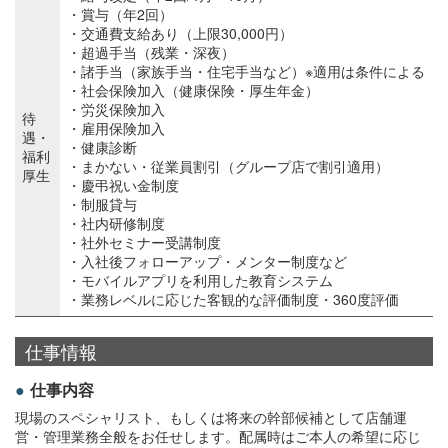
・賞与（年2回）
・交通費支給あり（上限30,000円）
・超過手当（残業・深夜）
・諸手当（家族手当・住宅手当など）※適用は条件による
・社会保険加入（健康保険・厚生年金）
・労災保険加入
待
・雇用保険加入
遇・
・健康診断
福利
・まかない・従業員割引（グループ店で割引適用）
厚生
・慶弔祝い金制度
・制服貸与
・社内研修制度
・社外セミナー受講制度
・入社後フォローアップ・メンター制度など
・モバイルアプリを利用した教育システム
・業務レベルに応じた客観的な評価制度・360度評価
仕事情報
仕事内容
現場のスペシャリスト、もしくは将来の幹部候補として店舗運
営・管理業務全般をお任せします。配属時はご本人の希望に応じ