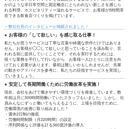
かのような非日常空間と固定概念にとらわれない新しさを感じら
れる料理、ホスピタリティー溢れるサービスで、お客様が5時間滞
在できる飲食店づくりを掲げています。
＞弊社社長のインタビューが掲載されました！
お客様の「して欲しい」を感じ取る仕事！
私たちが思うサービスは丁寧な言葉や綺麗な所作だけではありま
せん。お客様が◯◯して欲しいと思っていることを汲み取り、言
われる前に提供していくことです。それを実行するためには、
様々な業務を平行して行いながら、お客様一人ひとりに注意を向
けておく必要があります。最初は難しいかもしれませんが、先輩
の動きやアドバイスを参考に、私たちの目指すサービスを実現し
ていきましょう。
安定して長期間働くために労働改革を実施！
現在、会社をあげて働きやすい環境づくりを推進しています。数
年前は月に300時間弱働いていたスタッフもいました。しかし、社
員みんなにずっと働いてもらえるように、上場を目指すために、
労働環境の改善に取り組みました！
・週休2日制の徹底
・労働時間制限（月220時間）の設定
・序列関係なく評価を計る360度評価の導入