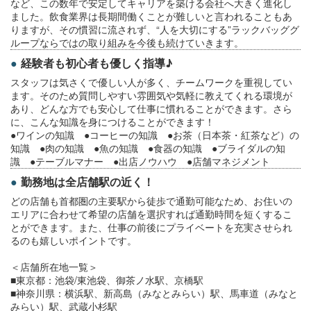
など、この数年で安定してキャリアを築ける会社へ大きく進化し
ました。飲食業界は長期間働くことが難しいと言われることもあ
りますが、その慣習に流されず、“人を大切にする”ラックバッググ
ループならではの取り組みを今後も続けていきます。
経験者も初心者も優しく指導♪
スタッフは気さくで優しい人が多く、チームワークを重視してい
ます。そのため質問しやすい雰囲気や気軽に教えてくれる環境が
あり、どんな方でも安心して仕事に慣れることができます。さら
に、こんな知識を身につけることができます！
●ワインの知識 ●コーヒーの知識 ●お茶（日本茶・紅茶など）の
知識 ●肉の知識 ●魚の知識 ●食器の知識 ●ブライダルの知
識 ●テーブルマナー ●出店ノウハウ ●店舗マネジメント
勤務地は全店舗駅の近く！
どの店舗も首都圏の主要駅から徒歩で通勤可能なため、お住いの
エリアに合わせて希望の店舗を選択すれば通勤時間を短くするこ
とができます。また、仕事の前後にプライベートを充実させられ
るのも嬉しいポイントです。
＜店舗所在地一覧＞
■東京都：池袋/東池袋、御茶ノ水駅、京橋駅
■神奈川県：横浜駅、新高島（みなとみらい）駅、馬車道（みなと
みらい）駅、武蔵小杉駅