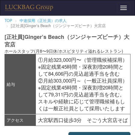
Toggl
naviga
TOP
中途採用（正社員）の求人
[正社員]Ginger’s Beach（ジンジャーズビーチ）大宮店
[正社員]Ginger’s Beach（ジンジャーズビーチ）大
宮店
ホールスタッフ(月8〜9日休/ホスピタリティ溢れるレストラン)
①月給323,000円〜（管理職候補採用）
※固定残業45時間・深夜割増20時間と
して84,606円の見込超過手当を含む
②月給303,000円～（一般正社員採用）
給与
※固定残業45時間・深夜割増20時間と
して79,311円の見込超過手当を含む。
スキルや経験に応じて管理職候補もし
くは一般正社員として採用いたします
大宮駅西口徒歩3分 そごう大宮店そば
アクセス