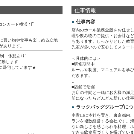
仕事情報
仕事内容
コンカード横浜 1F
店内のホール業務全般をお任せ
理や飲み物のご提供・お会計な
に買い物や食事も楽しめる立地
もあります。しっかりとした教
があります。
先輩が多いので安心してスター
フト制・休憩あり）
＜具体的には＞
変動します
■研修期間中
でに帰宅しています★
ルールや制度、マニュアルを学び
だきます。
↓
■店舗で活躍
お店の仲間と一緒にお客様の満
前になったらどんどん新しい仕
可
ラックバッググループにつ
南青山に本社を置き、東京都内
ランを複数経営する会社です。
ない新しさを感じられる料理、ホ
できる飲食店づくりを掲げてい