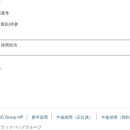
ー
類選考
写真貼)持参
 採用担当
F
G Group HP
新卒採用
中途採用（正社員）
中途採用（契約
社ラックバッググループ