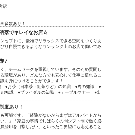
宮駅
計画多数あり！
洒落でキレイなお店☆
コンセプトに、優雅でリラックスできる空間をつくりあ
っぴり自慢できるようなワンランク上のお店で働いでみ
導♪
多く、チームワークを重視しています。そのため質問し
れる環境があり、どんな方でも安心して仕事に慣れるこ
知識を身につけることができます！
識 ●お茶（日本茶・紅茶など）の知識 ●肉の知識 ●
器の知識 ●ブライダルの知識 ●テーブルマナー ●出
制度あり！
とも可能です。「経験がないからまずはアルバイトから
たい。」「家庭の事情でしばらくの間シフト制で働く必
社員登用を目指したい」といったご要望にも応えること