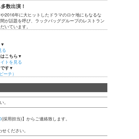
も多数出演！
や2016年に大ヒットしたドラマのロケ地にもなるな
空間が話題を呼び、ラックバッググループのレストラン
ただいています。
ら▼
見る
ーはこちら▼
サイトを見る
メです▼
タルビーチ）
い。
0
(採用担当)】からご連絡致します。
わせください。