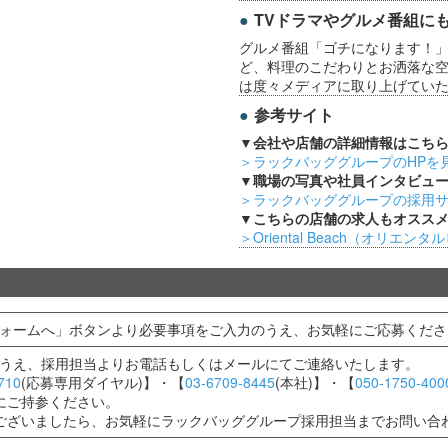
TVドラマやグルメ番組に
グルメ番組「ゴチになります！」
ど、料理のこだわりとお洒落な
は度々メディアに取り上げてい
参考サイト
▼会社や店舗の詳細情報はこち
＞ラックバッググループのHPを
▼職場の写真や社員インタビュ
＞ラックバッググループの採用
▼こちらの店舗の求人もオスス
＞Oriental Beach（オリエン
ォームへ」ボタンより必要事項をご入力のうえ、お気軽にご応募くださ
うえ、採用担当よりお電話もしくはメールにてご連絡いたします。
710
(応募専用ダイヤル)】・【
03-6709-8445
(本社)】・【
050-1750-400
にご持参ください。
ございましたら、お気軽にラックバッググループ採用担当までお問い合