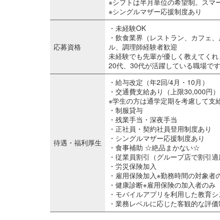
※シフトは半月単位の希望制。スマ
※シングルマザー応援制度あり
・未経験OK
・飲食業界（レストラン、カフェ、
応募資格
ル、調理師経験者歓迎
未経験でも先輩が優しく教えてくれ
20代、30代が活躍している職場で
・給与改定（年2回/4月・10月）
・交通費支給あり（上限30,000円）
※学生の方は通学定期を考慮して支
・制服貸与
・残業手当・深夜手当
・正社員・契約社員登用制度あり
・シングルマザー応援制度あり
待遇・福利厚生
・食事補助 ☆絶品まかない☆
・従業員割引（グループ店で割引適
・労災保険加入
・雇用保険加入※勤務時間の対象者
・健康診断※雇用保険の加入者のみ
・モバイルアプリを利用した教育シ
・業務レベルに応じた客観的な評価