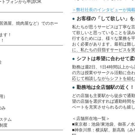
ートフォンから申請OK
＞弊社社長のインタビューが掲
お客様の「して欲しい」を
居酒屋、焼肉屋など）でのホー
私たちが思うサービスは丁寧な
て欲しいと思っていることを汲
ます！
行するためには、様々な業務を
す！
おく必要があります。最初は難
に、私たちの目指すサービスを
シフトは希望に合わせて柔
給
勤務は週2日、1日4時間以上か
の方は授業やサークル活動に合
応じて相談しながらシフトを組
勤務地は全店舗駅の近く！
どの店舗も主要駅から徒歩で通
用）
望の店舗を選択すれば通勤時間
ベートを充実させられるのも嬉
のみ
＜店舗所在地一覧＞
ステム
■東京都：池袋/東池袋、御茶ノ
制度
■神奈川県：横浜駅、新高島（み