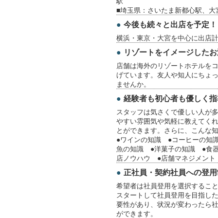
駅
■埼玉県：さいたま新都心駅、大
今後も続々と出店を予定！
横浜・東京・大宮を中心に出店
リゾートをイメージしたお
店舗は海外のリゾートホテルを
げています。友人や知人にちょ
ませんか。
経験者も初心者も優しく指
スタッフは気さくで優しい人が
やすい雰囲気や気軽に教えてく
とができます。さらに、こんな
●ワインの知識 ●コーヒーの知
魚の知識 ●洋菓子の知識 ●食
店ノウハウ ●店舗マネジメント
正社員・契約社員への登用
希望者は社員登用を選択するこ
スタートして社員登用を目指し
要性があり、状況が変わったら
ができます。