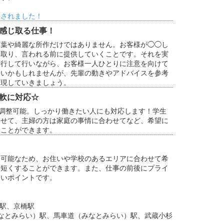
載されました！
感じ取る仕事！
言葉や綺麗な所作だけではありません。お客様が◯◯し
み取り、言われる前に提供していくことです。それを実
平行して行いながら、お客様一人ひとりに注意を向けて
しいかもしれませんが、先輩の動きやアドバイスを参考
実現していきましょう。
軟に対応☆
ら調整可能。しっかり働きたい人にも対応します！学生
わせて、主婦の方は家庭の事情に合わせてなど、希望に
むことができます。
勤可能なため、お住いや学校のあるエリアに合わせて希
を短くすることができます。また、仕事の前後にプライ
しいポイントです。
水駅、京橋駅
なとみらい）駅、馬車道（みなとみらい）駅、武蔵小杉