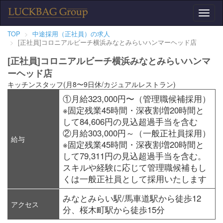
Toggl
naviga
TOP
中途採用（正社員）の求人
[正社員]コロニアルビーチ横浜みなとみらいハンマーヘッド店
[正社員]コロニアルビーチ横浜みなとみらいハンマ
ーヘッド店
キッチンスタッフ(月8〜9日休/カジュアルレストラン)
①月給323,000円〜（管理職候補採用）
※固定残業45時間・深夜割増20時間と
して84,606円の見込超過手当を含む
②月給303,000円～（一般正社員採用）
給与
※固定残業45時間・深夜割増20時間と
して79,311円の見込超過手当を含む。
スキルや経験に応じて管理職候補もし
くは一般正社員として採用いたします
みなとみらい駅/馬車道駅から徒歩12
アクセス
分、桜木町駅から徒歩15分