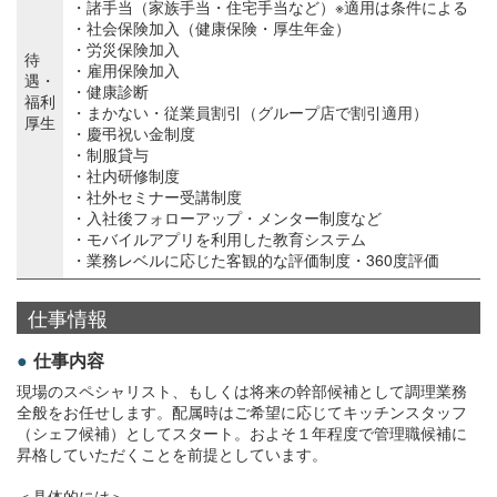
・諸手当（家族手当・住宅手当など）※適用は条件による
・社会保険加入（健康保険・厚生年金）
・労災保険加入
待
・雇用保険加入
遇・
・健康診断
福利
・まかない・従業員割引（グループ店で割引適用）
厚生
・慶弔祝い金制度
・制服貸与
・社内研修制度
・社外セミナー受講制度
・入社後フォローアップ・メンター制度など
・モバイルアプリを利用した教育システム
・業務レベルに応じた客観的な評価制度・360度評価
仕事情報
仕事内容
現場のスペシャリスト、もしくは将来の幹部候補として調理業務
全般をお任せします。配属時はご希望に応じてキッチンスタッフ
（シェフ候補）としてスタート。およそ１年程度で管理職候補に
昇格していただくことを前提としています。
＜具体的には＞