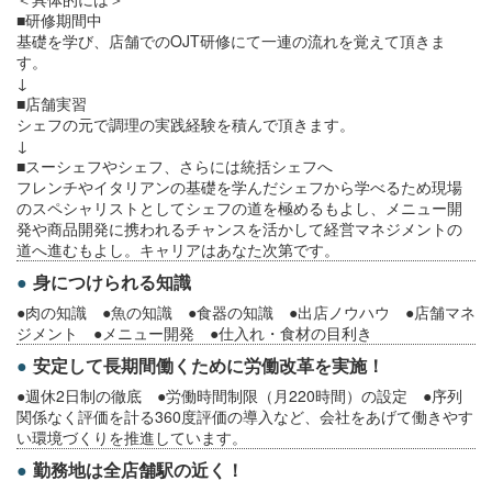
■研修期間中
基礎を学び、店舗でのOJT研修にて一連の流れを覚えて頂きま
す。
↓
■店舗実習
シェフの元で調理の実践経験を積んで頂きます。
↓
■スーシェフやシェフ、さらには統括シェフへ
フレンチやイタリアンの基礎を学んだシェフから学べるため現場
のスペシャリストとしてシェフの道を極めるもよし、メニュー開
発や商品開発に携われるチャンスを活かして経営マネジメントの
道へ進むもよし。キャリアはあなた次第です。
身につけられる知識
●肉の知識 ●魚の知識 ●食器の知識 ●出店ノウハウ ●店舗マネ
ジメント ●メニュー開発 ●仕入れ・食材の目利き
安定して長期間働くために労働改革を実施！
●週休2日制の徹底 ●労働時間制限（月220時間）の設定 ●序列
関係なく評価を計る360度評価の導入など、会社をあげて働きやす
い環境づくりを推進しています。
勤務地は全店舗駅の近く！