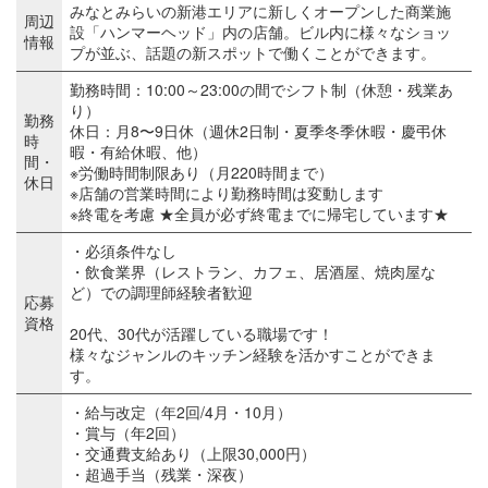
みなとみらいの新港エリアに新しくオープンした商業施
周辺
設「ハンマーヘッド」内の店舗。ビル内に様々なショッ
情報
プが並ぶ、話題の新スポットで働くことができます。
勤務時間：10:00～23:00の間でシフト制（休憩・残業あ
り）
勤務
休日：月8〜9日休（週休2日制・夏季冬季休暇・慶弔休
時
暇・有給休暇、他）
間・
※労働時間制限あり（月220時間まで）
休日
※店舗の営業時間により勤務時間は変動します
※終電を考慮 ★全員が必ず終電までに帰宅しています★
・必須条件なし
・飲食業界（レストラン、カフェ、居酒屋、焼肉屋な
ど）での調理師経験者歓迎
応募
資格
20代、30代が活躍している職場です！
様々なジャンルのキッチン経験を活かすことができま
す。
・給与改定（年2回/4月・10月）
・賞与（年2回）
・交通費支給あり（上限30,000円）
・超過手当（残業・深夜）