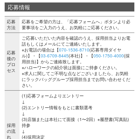
応募情報
応募
応募をご希望の方は、「応募フォームへ」ボタンより必
方法
要事項をご入力のうえ、お気軽にご応募ください。
ご応募いただいた内容を確認のうえ、採用担当よりお電
話もしくはメールにてご連絡いたします。
※お電話の場合は【
070-1536-8710
(応募専用ダイヤ
応募
ル)】・【
03-6709-8445
(本社)】・【
050-1750-4000
(採
後の
用担当)】からご連絡致します。
プロ
※ハローワークの紹介状は面接にご持参ください。
セス
※求人に関してご不明な点などございましたら、お気軽
にラックバッググループ採用担当までお問い合わせくだ
さい。
(1)応募フォームよりエントリー
↓
(2)エントリー情報をもとに書類選考
↓
(3)店舗または本社にて面接（1〜2回）※履歴書(写真貼)
採用
持参
の流
↓
れ
(4)採用決定