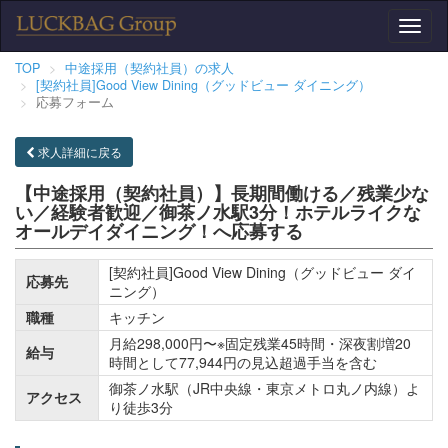
Toggl
naviga
TOP
中途採用（契約社員）の求人
[契約社員]Good View Dining（グッドビュー ダイニング）
応募フォーム
求人詳細に戻る
【中途採用（契約社員）】長期間働ける／残業少な
い／経験者歓迎／御茶ノ水駅3分！ホテルライクな
オールデイダイニング！へ応募する
[契約社員]Good View Dining（グッドビュー ダイ
応募先
ニング）
職種
キッチン
月給298,000円〜※固定残業45時間・深夜割増20
給与
時間として77,944円の見込超過手当を含む
御茶ノ水駅（JR中央線・東京メトロ丸ノ内線）よ
アクセス
り徒歩3分