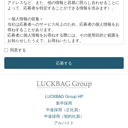
アドレスなど、また、他の情報と容易に照らし合わせることに
よって、応募者を特定することができる情報を含みます）。
＜個人情報の収集＞
当社は応募者へのサービス向上のため、応募者の個人情報をお
尋ねすることがあります。
応募者に個人情報をお尋ねする際には、その使用目的と範囲を
お知らせしたうえで、お尋ねいたします。
同意する
＜個人情報の管理＞
当社は応募者の個人情報の保護のため、社内に個人情報保護責
任者を置き、次を徹底して応募者の個人情報の保護を厳正に行
応募する
います。
1. 個人情報が外部に漏洩するのを防止します。
2. 個人情報への外部からの不正なアクセスを防止します。
3. 個人情報を他の企業、個人に委託しません。
LUCKBAG Group HP
3＜個人情報の開示＞
新卒採用
当社は、原則として応募者の個人情報を開示することはいたし
中途採用（正社員）
ませんが、例外として次の場合には個人情報を開示することが
中途採用（契約社員）
あります。
アルバイト
1. 応募者からの事前の承諾・同意を得た場合