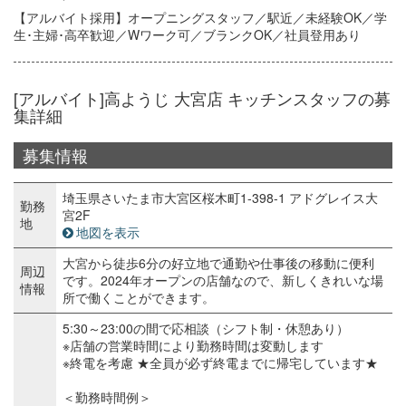
【アルバイト採用】オープニングスタッフ／駅近／未経験OK／学
生･主婦･高卒歓迎／Wワーク可／ブランクOK／社員登用あり
[アルバイト]高ようじ 大宮店 キッチンスタッフの募
集詳細
募集情報
埼玉県さいたま市大宮区桜木町1-398-1 アドグレイス大
勤務
宮2F
地
地図を表示
大宮から徒歩6分の好立地で通勤や仕事後の移動に便利
周辺
です。2024年オープンの店舗なので、新しくきれいな場
情報
所で働くことができます。
5:30～23:00の間で応相談（シフト制・休憩あり）
※店舗の営業時間により勤務時間は変動します
※終電を考慮 ★全員が必ず終電までに帰宅しています★
＜勤務時間例＞