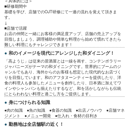
＜具体的には＞
■研修期間中
基礎を学び、店舗でのOJT研修にて一連の流れを覚えて頂きま
す。
↓
■店舗で活躍
お店の仲間と一緒にお客様の満足度アップ、店舗の売上アップを
目指しましょう。調理補助や簡単な料理から始めて慣れてきたら
難しい料理にもチャレンジできます！
和のイメージを現代にアレンジした和ダイニング！
「高ようじ」は従来の居酒屋とは一線を画す、コンテンポラリー
ジャパニーズがテーマの和ダイニングです。世界的にブームのジ
ャンルでもあり、海外からのお客様も想定した現代的なお店づく
りを目指しています。和のアフタヌーンティーを提供したり、洋
食の料理人も参加したメニューを創作したり、日本酒に加えてワ
インやシャンパンも揃えたりするなど、和を活かしながらも伝統
にとらわれない料理と過ごし方をご提供します。
身につけられる知識
●肉の知識 ●魚の知識 ●食器の知識 ●出店ノウハウ ●店舗マネ
ジメント ●メニュー開発 ●仕入れ・食材の目利き
勤務地は全店舗駅の近く！