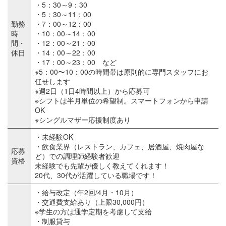
・5：30～9：30
・5：30～11：00
勤務
・7：00～12：00
時
・10：00～14：00
間・
・12：00～21：00
休日
・14：00～22：00
・17：00～23：00 など
※5：00〜10：00の時間帯は原則的に専門スタッフにお
任せします
※週2日（1日4時間以上）から応募可
※シフトは半月単位の希望制。スマートフォンから申請
OK
※シングルマザー応援制度あり
・未経験OK
・飲食業界（レストラン、カフェ、居酒屋、焼肉屋な
応募
ど）での調理師経験者歓迎
資格
未経験でも先輩が優しく教えてくれます！
20代、30代が活躍している職場です！
・給与改定（年2回/4月・10月）
・交通費支給あり（上限30,000円）
※学生の方は通学定期を考慮して支給
・制服貸与