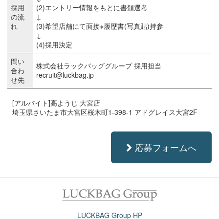
採用
(2)エントリー情報をもとに書類選考
の流
↓
れ
(3)希望店舗にて面接※履歴書(写真貼)持参
↓
(4)採用決定
問い
株式会社ラックバッググループ 採用担当
合わ
recruit@luckbag.jp
せ先
[アルバイト]高ようじ 大宮店
埼玉県さいたま市大宮区桜木町1-398-1 アドグレイス大宮2F
応募フォームへ
LUCKBAG Group HP