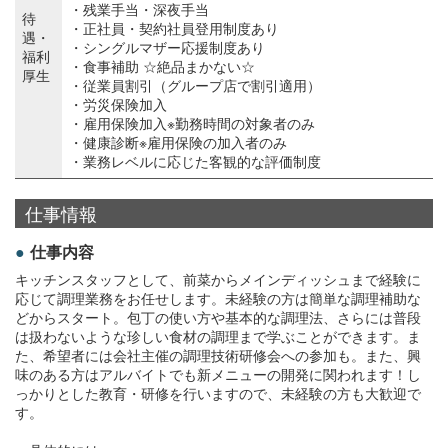
・残業手当・深夜手当
待
・正社員・契約社員登用制度あり
遇・
・シングルマザー応援制度あり
福利
・食事補助 ☆絶品まかない☆
厚生
・従業員割引（グループ店で割引適用）
・労災保険加入
・雇用保険加入※勤務時間の対象者のみ
・健康診断※雇用保険の加入者のみ
・業務レベルに応じた客観的な評価制度
仕事情報
仕事内容
キッチンスタッフとして、前菜からメインディッシュまで経験に
応じて調理業務をお任せします。未経験の方は簡単な調理補助な
どからスタート。包丁の使い方や基本的な調理法、さらには普段
は扱わないような珍しい食材の調理まで学ぶことができます。ま
た、希望者には会社主催の調理技術研修会への参加も。また、興
味のある方はアルバイトでも新メニューの開発に関われます！し
っかりとした教育・研修を行いますので、未経験の方も大歓迎で
す。