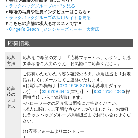
＞ラックバッググループのHPを見る
▼職場の写真や社員インタビューはこちら▼
＞ラックバッググループの採用サイトを見る
▼こちらの店舗の求人もオススメです▼
＞Ginger’s Beach（ジンジャーズビーチ）大宮店
応募情報
応募
応募をご希望の方は、「応募フォームへ」ボタンより必
方法
要事項をご入力のうえ、お気軽にご応募ください。
ご応募いただいた内容を確認のうえ、採用担当よりお電
話もしくはメールにてご連絡いたします。
※お電話の場合は【
070-1536-8710
(応募専用ダイヤ
応募
ル)】・【
03-6709-8445
(本社)】・【
050-1750-4000
(採
後の
用担当)】からご連絡致します。
プロ
※ハローワークの紹介状は面接にご持参ください。
セス
※求人に関してご不明な点などございましたら、お気軽
にラックバッググループ採用担当までお問い合わせくだ
さい。
(1)応募フォームよりエントリー
↓