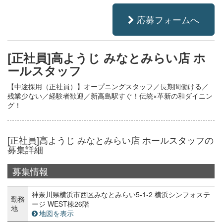
応募フォームへ
[正社員]高ようじ みなとみらい店 ホ
ールスタッフ
【中途採用（正社員）】オープニングスタッフ／長期間働ける／
残業少ない／経験者歓迎／新高島駅すぐ！伝統×革新の和ダイニン
グ！
[正社員]高ようじ みなとみらい店 ホールスタッフの
募集詳細
募集情報
神奈川県横浜市西区みなとみらい5-1-2 横浜シンフォステ
勤務
ージ WEST棟26階
地
地図を表示