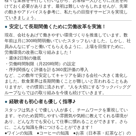
様々な業務を平行して行いながら、お客様一人ひとりに注意を向
けておく必要があります。最初は難しいかもしれませんが、先輩
の動きやアドバイスを参考に、私たちの目指すサービスを実現し
ていきましょう。
安定して長期間働くために労働改革を実施！
現在、会社をあげて働きやすい環境づくりを推進しています。数
年前は月に300時間弱働いていたスタッフもいました。しかし、社
員みんなにずっと働いてもらえるように、上場を目指すために、
労働環境の改善に取り組みました！
・週休2日制の徹底
・労働時間制限（月220時間）の設定
・序列関係なく評価を計る360度評価の導入
など、この数年で安定してキャリアを築ける会社へ大きく進化し
ました。飲食業界は長期間働くことが難しいと言われることもあ
りますが、その慣習に流されず、“人を大切にする”ラックバッググ
ループならではの取り組みを今後も続けていきます。
経験者も初心者も優しく指導♪
スタッフは気さくで優しい人が多く、チームワークを重視してい
ます。そのため質問しやすい雰囲気や気軽に教えてくれる環境が
あり、どんな方でも安心して仕事に慣れることができます。さら
に、こんな知識を身につけることができます！
●ワインの知識 ●コーヒーの知識 ●お茶（日本茶・紅茶など）の