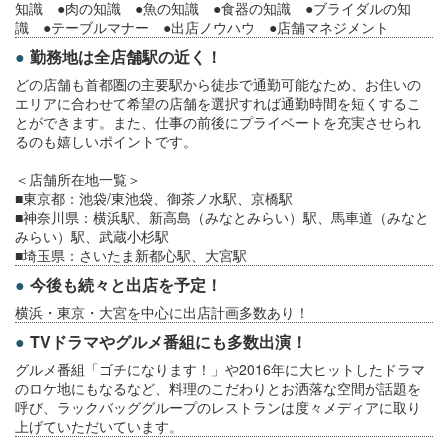
知識 ●肉の知識 ●魚の知識 ●食器の知識 ●ブライダルの知
識 ●テーブルマナー ●出店ノウハウ ●店舗マネジメント
勤務地は全店舗駅の近く！
どの店舗も首都圏の主要駅から徒歩で通勤可能なため、お住いの
エリアに合わせて希望の店舗を選択すれば通勤時間を短くするこ
とができます。また、仕事の前後にプライベートを充実させられ
るのも嬉しいポイントです。
＜店舗所在地一覧＞
■東京都：池袋/東池袋、御茶ノ水駅、京橋駅
■神奈川県：横浜駅、新高島（みなとみらい）駅、馬車道（みなと
みらい）駅、武蔵小杉駅
■埼玉県：さいたま新都心駅、大宮駅
今後も続々と出店を予定！
横浜・東京・大宮を中心に出店計画多数あり！
TVドラマやグルメ番組にも多数出演！
グルメ番組「ゴチになります！」や2016年に大ヒットしたドラマ
のロケ地にもなるなど、料理のこだわりとお洒落な空間が話題を
呼び、ラックバッググループのレストランは度々メディアに取り
上げていただいています。