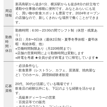
新高島駅から徒歩1分、横浜駅からも徒歩8分の好立地で
通勤や仕事後の移動に便利です。みなとみらいにも近
周辺
く、買い物や飲食スポットも豊富です。2024年オープン
情報
の店舗なので、新しくきれいな場所で働くことができま
す。
勤務時間：6:00～23:00の間でシフト制（休憩・残業あ
り）
勤務
休日：月8〜9日休（週休2日制・夏季冬季休暇・慶弔休
時
暇・有給休暇、他）
間・
※労働時間制限あり（月220時間まで）
休日
※店舗の営業時間により勤務時間は変動します
※終電を考慮 ★全員が必ず終電までに帰宅しています★
・必須条件なし
・飲食業界（レストラン、カフェ、居酒屋、焼肉屋な
ど）でのホール、調理師経験者歓迎
20代、30代が活躍している職場です！
応募
飲食店の経験以外にも、下記のような経験を活かせま
資格
す。
・高級車ディーラーの営業
・百貨店等での販売
・ホテルのフロント、コンシェルジュ