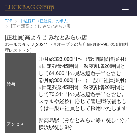
Toggl
naviga
TOP
中途採用（正社員）の求人
[正社員]高ようじ みなとみらい店
[正社員]高ようじ みなとみらい店
ホールスタッフ(2024年7月オープンの新店舗/月8〜9日休/創作料
理レストラン)
①月給323,000円〜（管理職候補採用）
※固定残業45時間・深夜割増20時間と
して84,606円の見込超過手当を含む
②月給303,000円～（一般正社員採用）
給与
※固定残業45時間・深夜割増20時間と
して79,311円の見込超過手当を含む。
スキルや経験に応じて管理職候補もし
くは一般正社員として採用いたします
新高島駅（みなとみらい線）徒歩1分／
アクセス
横浜駅徒歩8分