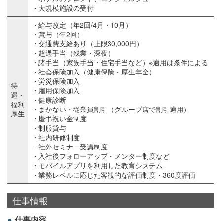
・大規模施設の受付
・給与改定（年2回/4月・10月）
・賞与（年2回）
・交通費支給あり（上限30,000円）
・超過手当（残業・深夜）
・諸手当（家族手当・住宅手当など）※適用は条件による
・社会保険加入（健康保険・厚生年金）
・労災保険加入
待
・雇用保険加入
遇・
・健康診断
福利
・まかない・従業員割引（グループ店で割引適用）
厚生
・慶弔祝い金制度
・制服貸与
・社内研修制度
・社外セミナー受講制度
・入社後フォローアップ・メンター制度など
・モバイルアプリを利用した教育システム
・業務レベルに応じた客観的な評価制度・360度評価
仕事情報
仕事内容