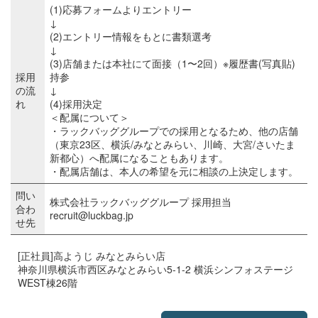
(1)応募フォームよりエントリー
↓
(2)エントリー情報をもとに書類選考
↓
(3)店舗または本社にて面接（1〜2回）※履歴書(写真貼)
採用
持参
の流
↓
れ
(4)採用決定
＜配属について＞
・ラックバッググループでの採用となるため、他の店舗
（東京23区、横浜/みなとみらい、川崎、大宮/さいたま
新都心）へ配属になることもあります。
・配属店舗は、本人の希望を元に相談の上決定します。
問い
株式会社ラックバッググループ 採用担当
合わ
recruit@luckbag.jp
せ先
[正社員]高ようじ みなとみらい店
神奈川県横浜市西区みなとみらい5-1-2 横浜シンフォステージ
WEST棟26階