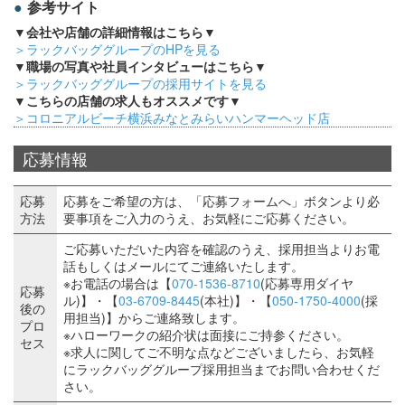
参考サイト
▼会社や店舗の詳細情報はこちら▼
＞ラックバッググループのHPを見る
▼職場の写真や社員インタビューはこちら▼
＞ラックバッググループの採用サイトを見る
▼こちらの店舗の求人もオススメです▼
＞コロニアルビーチ横浜みなとみらいハンマーヘッド店
応募情報
応募
応募をご希望の方は、「応募フォームへ」ボタンより必
方法
要事項をご入力のうえ、お気軽にご応募ください。
ご応募いただいた内容を確認のうえ、採用担当よりお電
話もしくはメールにてご連絡いたします。
※お電話の場合は【
070-1536-8710
(応募専用ダイヤ
応募
ル)】・【
03-6709-8445
(本社)】・【
050-1750-4000
(採
後の
用担当)】からご連絡致します。
プロ
※ハローワークの紹介状は面接にご持参ください。
セス
※求人に関してご不明な点などございましたら、お気軽
にラックバッググループ採用担当までお問い合わせくだ
さい。