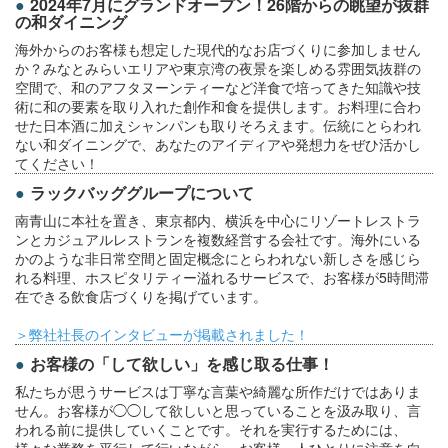
2024年7月にグランドオープン！26階からの眺望が抜群
の和ダイニング
海外からのお客様も想定した現代的なお店づくりに参加しません
か？みなとみらいエリアや東京湾の夜景を楽しめる雰囲気抜群の
空間で、和のアフタヌーンティーなど洋食で培ってきた知識や技
術に和の要素を取り入れた創作和食を提供します。お料理に合わ
せた日本酒に加えシャンパンも取りそろえます。伝統にとらわれ
ない和ダイニングで、あなたのアイディアや発想力をぜひ活かし
てください！
ラックバッググループについて
南青山に本社を置き、東京都内、横浜を中心にリゾートレストラ
ンとカジュアルレストランを複数経営する会社です。海外にいる
かのような非日常空間と固定概念にとらわれない新しさを感じら
れる料理、ホスピタリティー溢れるサービスで、お客様が5時間滞
在できる飲食店づくりを掲げています。
＞弊社社長のインタビューが掲載されました！
お客様の「して欲しい」を感じ取る仕事！
私たちが思うサービスは丁寧な言葉や綺麗な所作だけではありま
せん。お客様が◯◯して欲しいと思っていることを汲み取り、言
われる前に提供していくことです。それを実行するためには、