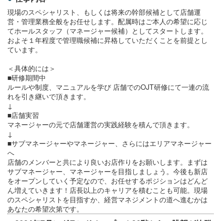
現場のスペシャリスト、もしくは将来の幹部候補として店舗運
営・管理業務全般をお任せします。配属時はご本人の希望に応じ
てホールスタッフ（マネージャー候補）としてスタートします。
およそ１年程度で管理職候補に昇格していただくことを前提とし
ています。
＜具体的には＞
■研修期間中
ルールや制度、マニュアルを学び 店舗でのOJT研修にて一連の流
れを引き継いで頂きます。
↓
■店舗実習
マネージャーの元で店舗運営の実践経験を積んで頂きます。
↓
■サブマネージャーやマネージャー、さらにはエリアマネージャー
へ
店舗のメンバーと共により良いお店作りをお願いします。まずは
サブマネージャー、マネージャーを目指しましょう。今後も新店
をオープンしていく予定なので、お任せするポジションはどんど
ん増えていきます！店長以上のキャリアを積むことも可能。現場
のスペシャリストを目指すか、経営マネジメントの道へ進むかは
あなたの希望次第です。