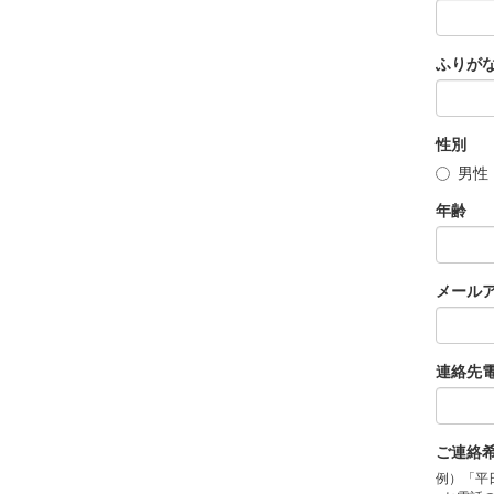
ふりが
性別
男性
年齢
メール
連絡先
ご連絡
例）「平