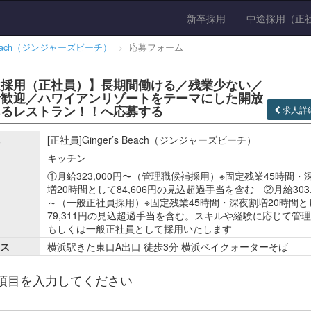
新卒採用
中途採用（正
s Beach（ジンジャーズビーチ）
応募フォーム
途採用（正社員）】長期間働ける／残業少ない／
者歓迎／ハワイアンリゾートをテーマにした開放
あるレストラン！！へ応募する
求人詳
[正社員]Ginger’s Beach（ジンジャーズビーチ）
キッチン
①月給323,000円〜（管理職候補採用）※固定残業45時間・
増20時間として84,606円の見込超過手当を含む ②月給303,
～（一般正社員採用）※固定残業45時間・深夜割増20時間と
79,311円の見込超過手当を含む。スキルや経験に応じて管
もしくは一般正社員として採用いたします
ス
横浜駅きた東口A出口 徒歩3分 横浜ベイクォーターそば
項目を入力してください