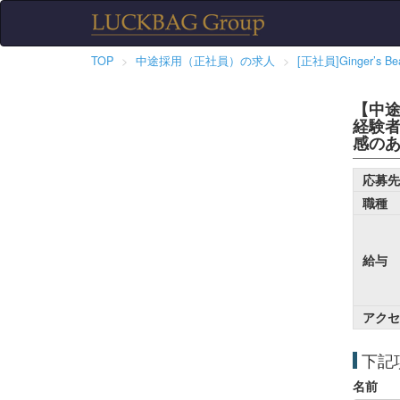
TOP
中途採用（正社員）の求人
[正社員]Ginger’
【中
経験
感の
応募先
職種
給与
アクセ
下記
名前