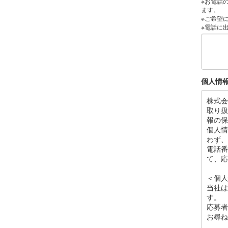
※お電話の
ます。
※ご希望
※電話に
個人情
株式会
取り扱
報の保
個人情
わず、
電話番
て、応
＜個人
当社は
す。
応募者
お尋ね