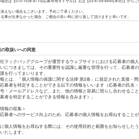
場合は【070-1536-8710(応募専用ダイヤル)】又は【03-6709-8445(本社)】から
に添えない場合もございます。予めご了承ください。
出る事が出来なかった場合、ご都合の良い時に折り返して頂けますと幸いです。
報の取扱いへの同意
社ラックバッググループが運営するウェブサイトにおける応募者の個人
いにつきましては、その重要性を認識し厳重な管理を行って、応募者の
護を行ってまいります。
報とは、「個人情報の保護に関する法律 第2条」に規定された直接・間
応募者を特定することができる以下の情報をいいます（応募者の氏名・
号・メールアドレスなど、また、他の情報と容易に照らし合わせること
募者を特定することができる情報を含みます）。
情報の収集＞
応募者へのサービス向上のため、応募者の個人情報をお尋ねすることが
に個人情報をお尋ねする際には、その使用目的と範囲をお知らせしたう
いたします。