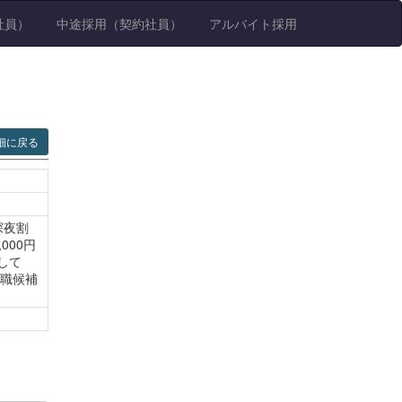
社員）
中途採用（契約社員）
アルバイト採用
細に戻る
深夜割
000円
して
理職候補