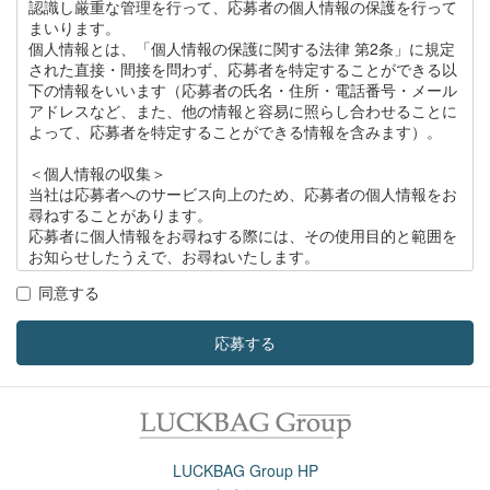
認識し厳重な管理を行って、応募者の個人情報の保護を行って
まいります。
個人情報とは、「個人情報の保護に関する法律 第2条」に規定
された直接・間接を問わず、応募者を特定することができる以
下の情報をいいます（応募者の氏名・住所・電話番号・メール
アドレスなど、また、他の情報と容易に照らし合わせることに
よって、応募者を特定することができる情報を含みます）。
＜個人情報の収集＞
当社は応募者へのサービス向上のため、応募者の個人情報をお
尋ねすることがあります。
応募者に個人情報をお尋ねする際には、その使用目的と範囲を
お知らせしたうえで、お尋ねいたします。
同意する
＜個人情報の管理＞
当社は応募者の個人情報の保護のため、社内に個人情報保護責
任者を置き、次を徹底して応募者の個人情報の保護を厳正に行
応募する
います。
1. 個人情報が外部に漏洩するのを防止します。
2. 個人情報への外部からの不正なアクセスを防止します。
3. 個人情報を他の企業、個人に委託しません。
LUCKBAG Group HP
3＜個人情報の開示＞