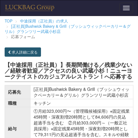
Toggl
naviga
TOP
中途採用（正社員）の求人
[正社員]Bushwick Bakery & Grill（ブッシュウィックベーカリー＆グ
リル）グランツリー武蔵小杉店
応募フォーム
求人詳細に戻る
【中途採用（正社員）】長期間働ける／残業少ない
／経験者歓迎／アクセスの良い武蔵小杉！ニューヨ
ークテイストのカジュアルレストラン！へ応募する
[正社員]Bushwick Bakery & Grill（ブッシュウィッ
応募先
クベーカリー＆グリル）グランツリー武蔵小杉店
職種
キッチン
①月給323,000円〜（管理職候補採用）※固定残業
45時間・深夜割増20時間として84,606円の見込
超過手当を含む ②月給303,000円～（一般正社
給与
員採用）※固定残業45時間・深夜割増20時間とし
て79,311円の見込超過手当を含む。スキルや経験