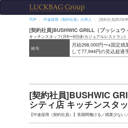
TOP
中途採用（契約社員）の求人
[契約社員]BUS
[契約社員]BUSHWIC GRILL（ブッ
キッチンスタッフ(月8〜9日休/カジュアルレストラン)
月給298,000円〜※固定
給与
して77,944円の見込超
[契約社員]BUSHWIC
シティ店 キッチンスタ
【中途採用（契約社員）】長期間働ける／残業少ない