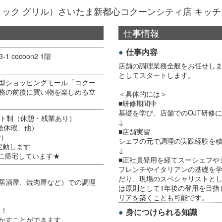
シュウィック グリル）さいたま新都心コクーンシティ店 キ
仕事情報
仕事内容
cocoon2 1階
店舗の調理業務全般をお任せし
としてスタートします。
型ショッピングモール「コクー
務の前後に買い物を楽しめる立
＜具体的には＞
■研修期間中
基礎を学び、店舗でのOJT研修
シフト制（休憩・残業あり）
↓
給休暇、他）
■店舗実習
で）
シェフの元で調理の実践経験を
変動します
↓
でに帰宅しています★
■正社員登用を経てスーシェフや
フレンチやイタリアンの基礎を
だり、現場のスペシャリストと
居酒屋、焼肉屋など）での調理
は原則として1年後の登用を目指
リアを築くことも可能です。
す！
身につけられる知識
かすことができます。