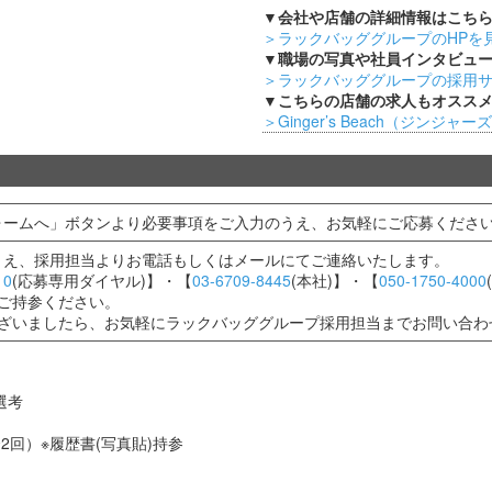
▼会社や店舗の詳細情報はこち
＞ラックバッググループのHPを
▼職場の写真や社員インタビュ
＞ラックバッググループの採用
▼こちらの店舗の求人もオスス
＞Ginger’s Beach（ジンジ
ォームへ」ボタンより必要事項をご入力のうえ、お気軽にご応募くださ
うえ、採用担当よりお電話もしくはメールにてご連絡いたします。
10
(応募専用ダイヤル)】・【
03-6709-8445
(本社)】・【
050-1750-4000
ご持参ください。
ございましたら、お気軽にラックバッググループ採用担当までお問い合わ
選考
2回）※履歴書(写真貼)持参