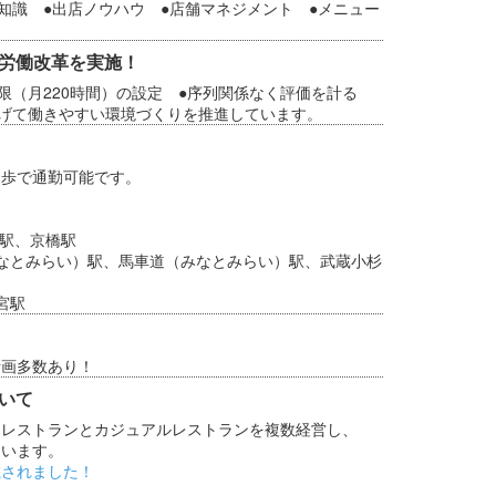
の知識 ●出店ノウハウ ●店舗マネジメント ●メニュー
労働改革を実施！
限（月220時間）の設定 ●序列関係なく評価を計る
あげて働きやすい環境づくりを推進しています。
徒歩で通勤可能です。
水駅、京橋駅
なとみらい）駅、馬車道（みなとみらい）駅、武蔵小杉
宮駅
計画多数あり！
いて
トレストランとカジュアルレストランを複数経営し、
ています。
載されました！