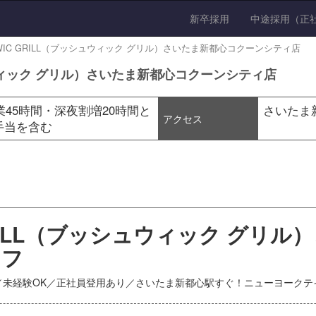
新卒採用
中途採用（正
HWIC GRILL（ブッシュウィック グリル）さいたま新都心コクーンシティ店
シュウィック グリル）さいたま新都心コクーンシティ店
残業45時間・深夜割増20時間と
さいたま
アクセス
過手当を含む
 GRILL（ブッシュウィック グ
ッフ
／未経験OK／正社員登用あり／さいたま新都心駅すぐ！ニューヨークテ