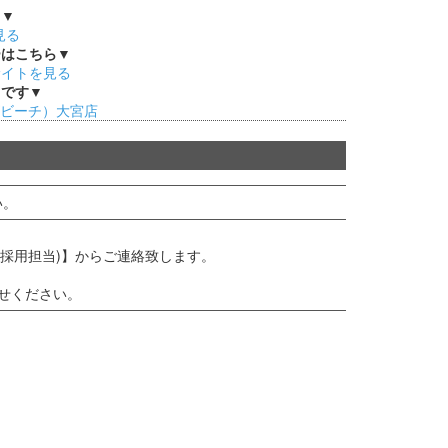
ら▼
見る
ーはこちら▼
サイトを見る
メです▼
ャーズビーチ）大宮店
い。
(採用担当)】からご連絡致します。
せください。