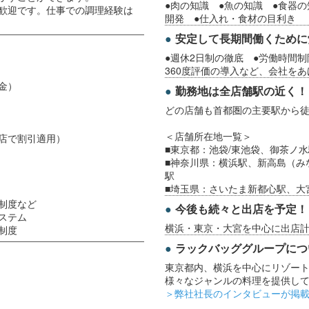
●肉の知識 ●魚の知識 ●食器
歓迎です。仕事での調理経験は
開発 ●仕入れ・食材の目利き
安定して長期間働くために
●週休2日制の徹底 ●労働時間制
360度評価の導入など、会社を
金）
勤務地は全店舗駅の近く！
どの店舗も首都圏の主要駅から
＜店舗所在地一覧＞
店で割引適用）
■東京都：池袋/東池袋、御茶ノ
■神奈川県：横浜駅、新高島（み
駅
■埼玉県：さいたま新都心駅、大
制度など
今後も続々と出店を予定！
ステム
横浜・東京・大宮を中心に出店
制度
ラックバッググループにつ
東京都内、横浜を中心にリゾー
様々なジャンルの料理を提供し
＞弊社社長のインタビューが掲