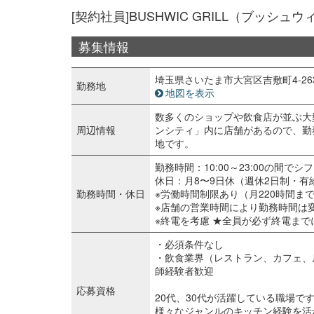
[契約社員]BUSHWIC GRILL（ブッ
募集情報
埼玉県さいたま市大宮区吉敷町4-263-1 
勤務地
地図を表示
数多くのショップや飲食店が並ぶ大
周辺情報
ンシティ」内に店舗があるので、勤
地です。
勤務時間：10:00～23:00の間で
休日：月8〜9日休（週休2日制・有
勤務時間・休日
※労働時間制限あり（月220時間ま
※店舗の営業時間により勤務時間は
※終電を考慮 ★全員が必ず終電ま
・必須条件なし
・飲食業界（レストラン、カフェ、
師経験者歓迎
応募資格
20代、30代が活躍している職場で
様々なジャンルのキッチン経験を活