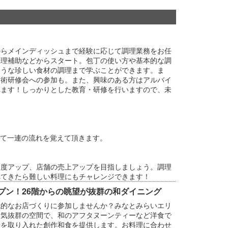
からメインディッシュまで経験に応じて調理業務をお任
調理補助などからスタート。包丁の使い方や基本的な調
ような珍しい食材の調理まで学ぶことができます。ま
技術研修会への参加も。また、興味のある方はアルバイ
れます！しっかりとした教育・研修を行いますので、未
にて一連の流れを覚えて頂きます。
足度アップ、店舗の売上アップを目指しましょう。調理
れてきたら難しい料理にもチャレンジできます！
ープン！26階からの眺望が抜群の和ダイニング
代的なお店づくりに参加しませんか？みなとみらいエリ
囲気抜群の空間で、和のアフタヌーンティーなど洋食で
素を取り入れた創作和食を提供します。お料理に合わせ