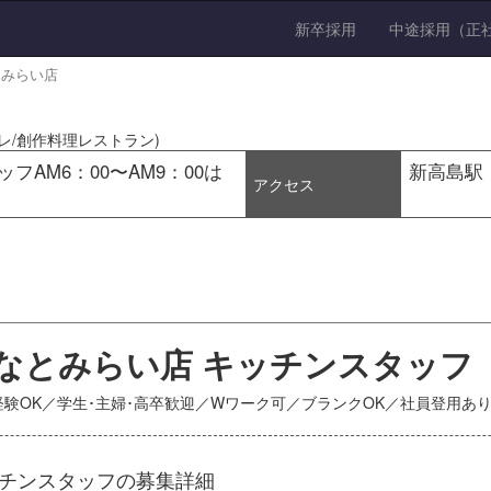
新卒採用
中途採用（正
とみらい店
レ/創作料理レストラン)
ッフAM6：00〜AM9：00は
新高島駅
アクセス
みなとみらい店 キッチンスタッフ
験OK／学生･主婦･高卒歓迎／Wワーク可／ブランクOK／社員登用あ
ッチンスタッフの募集詳細