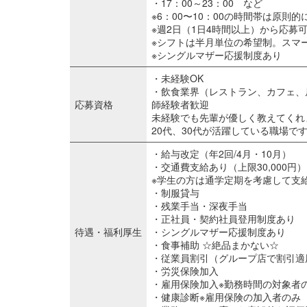
・17：00～23：00 など
※6：00〜10：00の時間帯は原則
※週2日（1日4時間以上）から応募
※シフトは半月単位の希望制。スマ
※シングルマザー応援制度あり
・未経験OK
・飲食業界（レストラン、カフェ、
応募資格
師経験者歓迎
未経験でも先輩が優しく教えてくれ
20代、30代が活躍している職場で
・給与改定（年2回/4月・10月）
・交通費支給あり（上限30,000円）
※学生の方は通学定期を考慮して支
・制服貸与
・残業手当・深夜手当
・正社員・契約社員登用制度あり
待遇・福利厚生
・シングルマザー応援制度あり
・食事補助 ☆絶品まかない☆
・従業員割引（グループ店で割引適
・労災保険加入
・雇用保険加入※勤務時間の対象者
・健康診断※雇用保険の加入者のみ