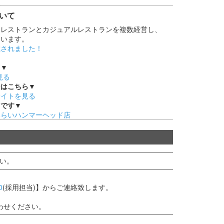
いて
トレストランとカジュアルレストランを複数経営し、
ています。
載されました！
ら▼
見る
ーはこちら▼
サイトを見る
メです▼
みらいハンマーヘッド店
い。
0
(採用担当)】からご連絡致します。
わせください。