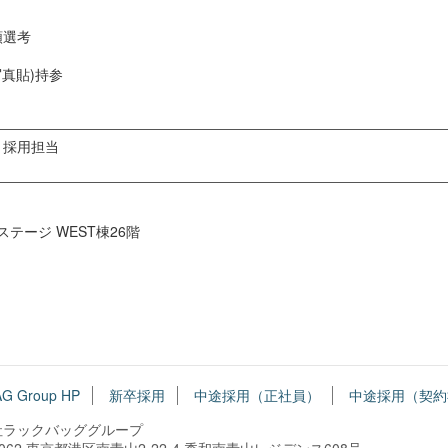
類選考
写真貼)持参
 採用担当
テージ WEST棟26階
G Group HP
新卒採用
中途採用（正社員）
中途採用（契約
社ラックバッググループ