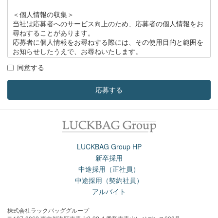
＜個人情報の収集＞
当社は応募者へのサービス向上のため、応募者の個人情報をお
尋ねすることがあります。
応募者に個人情報をお尋ねする際には、その使用目的と範囲を
お知らせしたうえで、お尋ねいたします。
同意する
＜個人情報の管理＞
当社は応募者の個人情報の保護のため、社内に個人情報保護責
任者を置き、次を徹底して応募者の個人情報の保護を厳正に行
応募する
います。
1. 個人情報が外部に漏洩するのを防止します。
2. 個人情報への外部からの不正なアクセスを防止します。
3. 個人情報を他の企業、個人に委託しません。
LUCKBAG Group HP
3＜個人情報の開示＞
新卒採用
当社は、原則として応募者の個人情報を開示することはいたし
中途採用（正社員）
ませんが、例外として次の場合には個人情報を開示することが
中途採用（契約社員）
あります。
アルバイト
1. 応募者からの事前の承諾・同意を得た場合
2. 法令により、行政機関等から開示を求められた場合
株式会社ラックバッググループ