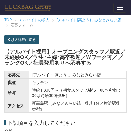
Toggl
naviga
TOP
アルバイトの求人
[アルバイト]高ようじ みなとみらい店
応募フォーム
求人詳細に戻る
【アルバイト採用】オープニングスタッフ／駅近／
未経験OK／学生･主婦･高卒歓迎／Wワーク可／ブ
ランクOK／社員登用ありへ応募する
応募先
[アルバイト]高ようじ みなとみらい店
職種
キッチン
時給1,300円～（朝食スタッフAM6：00〜AM9：
給与
00は時給300円UP）
新高島駅（みなとみらい線）徒歩1分／横浜駅徒
アクセス
歩8分
下記項目を入力してください