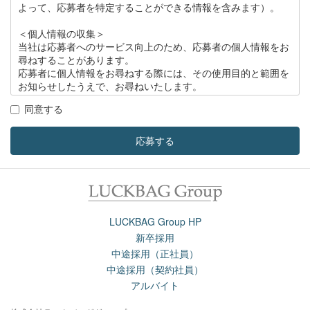
よって、応募者を特定することができる情報を含みます）。
＜個人情報の収集＞
当社は応募者へのサービス向上のため、応募者の個人情報をお
尋ねすることがあります。
応募者に個人情報をお尋ねする際には、その使用目的と範囲を
お知らせしたうえで、お尋ねいたします。
同意する
＜個人情報の管理＞
当社は応募者の個人情報の保護のため、社内に個人情報保護責
任者を置き、次を徹底して応募者の個人情報の保護を厳正に行
応募する
います。
1. 個人情報が外部に漏洩するのを防止します。
2. 個人情報への外部からの不正なアクセスを防止します。
3. 個人情報を他の企業、個人に委託しません。
LUCKBAG Group HP
3＜個人情報の開示＞
新卒採用
当社は、原則として応募者の個人情報を開示することはいたし
中途採用（正社員）
ませんが、例外として次の場合には個人情報を開示することが
中途採用（契約社員）
あります。
アルバイト
1. 応募者からの事前の承諾・同意を得た場合
2. 法令により、行政機関等から開示を求められた場合