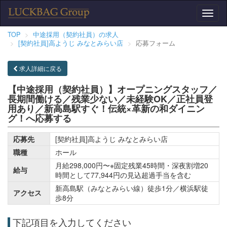
Toggl
naviga
TOP
中途採用（契約社員）の求人
[契約社員]高ようじ みなとみらい店
応募フォーム
求人詳細に戻る
【中途採用（契約社員）】オープニングスタッフ／
長期間働ける／残業少ない／未経験OK／正社員登
用あり／新高島駅すぐ！伝統×革新の和ダイニン
グ！へ応募する
応募先
[契約社員]高ようじ みなとみらい店
職種
ホール
月給298,000円〜※固定残業45時間・深夜割増20
給与
時間として77,944円の見込超過手当を含む
新高島駅（みなとみらい線）徒歩1分／横浜駅徒
アクセス
歩8分
下記項目を入力してください